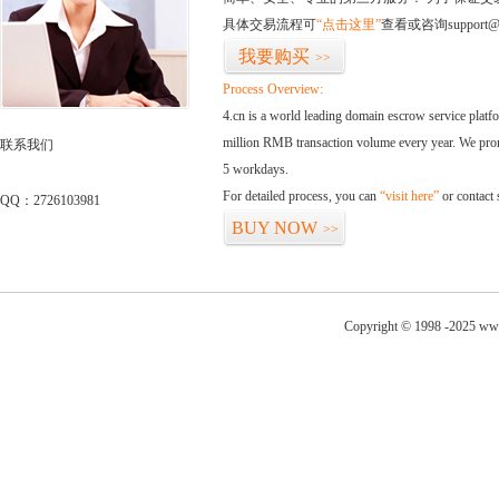
具体交易流程可
“点击这里”
查看或咨询support@
我要购买
>>
Process Overview:
4.cn is a world leading domain escrow service plat
million RMB transaction volume every year. We promi
联系我们
5 workdays.
For detailed process, you can
“visit here”
or contact
QQ：2726103981
BUY NOW
>>
Copyright © 1998 -2025 ww