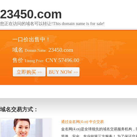
23450.com
您正在访问的域名可以转让!This domain name is for sale!
一口价出售中！
域名
23450.com
Domain Name:
售价
CNY 57496.00
Listing Price:
立即购买
BUY NOW
>>
>>
域名交易方式：
通过金名网(4.cn) 中介交易
金名网(4.cn)是全球领先的域名交易服务机
简单、安全、专业的第三方服务！ 为了保证交